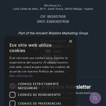
AW Artisan S.L,
Calle Caleta de Vélez, 39 P.l. Santa Teresa, 29004 Málaga - España
CIF: B93657658
EROI: ESB93657658
Part of the Ancient Wisdom Marketing Group
×
Ese sitio web utiliza
cookies
Este sitio web usa cookies para mejorar la
experiencia del usuario. Al utilizar nuestro
sitio web, usted acepta todas las cookies de
acuerdo con nuestra Política de cookies.
Más información
COOKIES ESTRICTAMENTE
Suscríbete a Nuestra Newsletter
NECESARIAS
Recibe las últimas ofertas, novedades, contenido exclusivo y
COOKIES DE RENDIMIENTO
mucho más. Suscríbete hoy.
COOKIES DE PREFERENCIAS