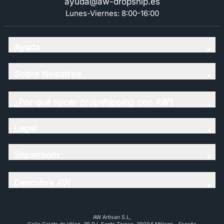
ayuda@aw-dropship.es
Lunes-Viernes: 8:00-16:00
Ayuda
Sobre Nosotros
¿Por qué hacer dropshipping con AW?
Legal
Showroom
Descubre AW
AW Artisan S.L,