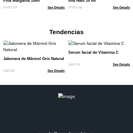
Fina Margarita 10ml
fina Halo 10 ml
FFPO-03
See Details
FFPO-08
See Details
Tendencias
Serum facial de Vitamina C
Jabonera de Mármol Gris Natural
SerF-03
See Details
SSD-05
See Details