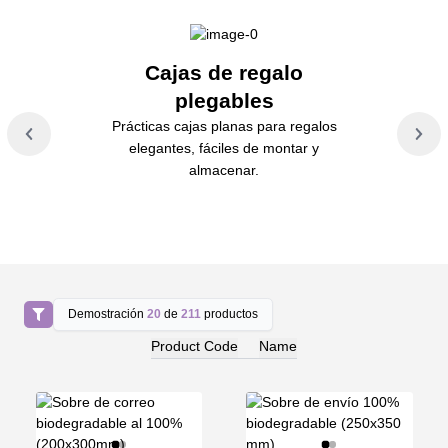
Pis
Cajas de regalo
cal
plegables
Prácticas cajas planas para regalos
Herr
elegantes, fáciles de montar y
unione
almacenar.
proy
Demostración
20
de
211
productos
Product Code
Name