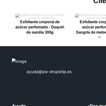
Cli
Exfoliante corporal de
Exfoliante cor
azúcar perfumado - Daquiri
azúcar perfu
de sandía 300g
Sangría de melo
g
ayuda@aw-dropship.es