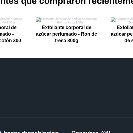
entes que compraron recientem
poral de
Exfoliante corporal de
Exfolia
mado -
azúcar perfumado - Ron de
azúcar pe
cotón 300
fresa 300g
de 