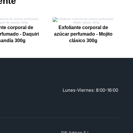
ente
nte corporal de
Exfoliante corporal de
rfumado - Daquiri
azúcar perfumado - Mojito
sandía 300g
clásico 300g
S
Lunes-Viernes: 8:00-16:00
AW Artisan S.L,