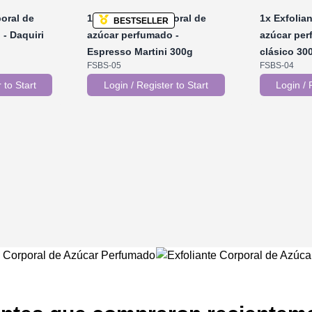
oral de
1x
Exfoliante corporal de
1x
Exfolian
BESTSELLER
- Daquiri
azúcar perfumado -
azúcar per
Espresso Martini 300g
clásico 30
FSBS-05
FSBS-04
 to Start
Login / Register to Start
Login / 