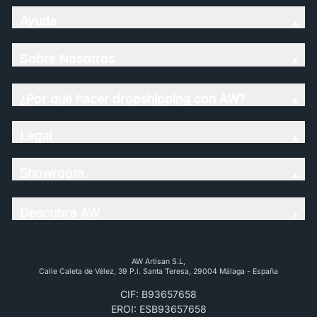
Ayuda
Sobre Nosotros
¿Por qué hacer dropshipping con AW?
Legal
Showroom
Descubre AW
AW Artisan S.L,
Calle Caleta de Vélez, 39 P.l. Santa Teresa, 29004 Málaga - España
CIF: B93657658
EROI: ESB93657658