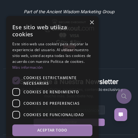
Part of the Ancient Wisdom Marketing Group
×
Ese sitio web utiliza
cookies
Este sitio web usa cookies para mejorar la
experiencia del usuario. Al utilizar nuestro
sitio web, usted acepta todas las cookies de
acuerdo con nuestra Política de cookies.
Más información
COOKIES ESTRICTAMENTE
Suscríbete a Nuestra Newsletter
NECESARIAS
Recibe las últimas ofertas, novedades, contenido exclusivo y
COOKIES DE RENDIMIENTO
mucho más. Suscríbete hoy.
COOKIES DE PREFERENCIAS
Email address
COOKIES DE FUNCIONALIDAD
Suscribir
ACEPTAR TODO