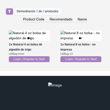
Demostración
2
de
2
productos
Product Code
Recomendado
Name
1x
Natural 4 oz bolsa de
1x
Natural 8 oz bolsa - no
algodón de trigo
impresa
LWBag-Inner
LWBag-13
Login / Register to Start
Login / Register to Start