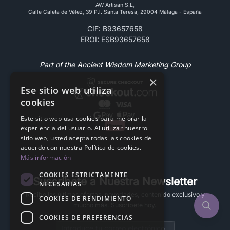
AW Artisan S.L,
Calle Caleta de Vélez, 39 P.l. Santa Teresa, 29004 Málaga - España
CIF: B93657658
EROI: ESB93657658
Part of the Ancient Wisdom Marketing Group
×
Ese sitio web utiliza
cookies
Este sitio web usa cookies para mejorar la
experiencia del usuario. Al utilizar nuestro
sitio web, usted acepta todas las cookies de
acuerdo con nuestra Política de cookies.
Más información
COOKIES ESTRICTAMENTE
Suscríbete a Nuestra Newsletter
NECESARIAS
Recibe las últimas ofertas, novedades, contenido exclusivo y
COOKIES DE RENDIMIENTO
mucho más. Suscríbete hoy.
COOKIES DE PREFERENCIAS
Email address