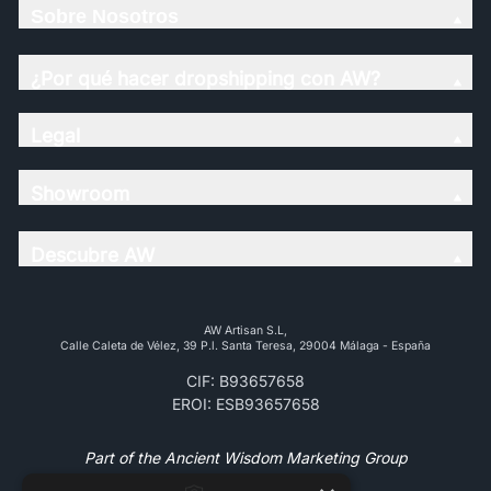
Sobre Nosotros
¿Por qué hacer dropshipping con AW?
Legal
Showroom
Descubre AW
AW Artisan S.L,
Calle Caleta de Vélez, 39 P.l. Santa Teresa, 29004 Málaga - España
CIF: B93657658
EROI: ESB93657658
Part of the Ancient Wisdom Marketing Group