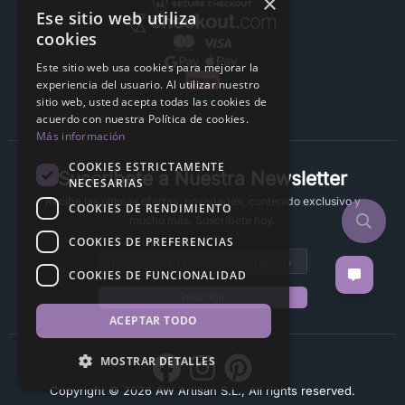
×
Ese sitio web utiliza
cookies
Este sitio web usa cookies para mejorar la
experiencia del usuario. Al utilizar nuestro
sitio web, usted acepta todas las cookies de
acuerdo con nuestra Política de cookies.
Más información
COOKIES ESTRICTAMENTE
Suscríbete a Nuestra Newsletter
NECESARIAS
Recibe las últimas ofertas, novedades, contenido exclusivo y
COOKIES DE RENDIMIENTO
mucho más. Suscríbete hoy.
COOKIES DE PREFERENCIAS
Email address
COOKIES DE FUNCIONALIDAD
Suscribir
ACEPTAR TODO
MOSTRAR DETALLES
Copyright © 2026 AW Artisan S.L., All rights reserved.