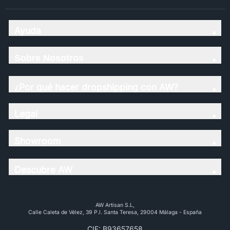
Ayuda
Sobre Nosotros
¿Por qué hacer dropshipping con AW?
Legal
Showroom
Descubre AW
AW Artisan S.L,
Calle Caleta de Vélez, 39 P.l. Santa Teresa, 29004 Málaga - España
CIF: B93657658