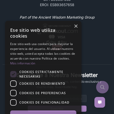
EROI: ESB93657658
Part of the Ancient Wisdom Marketing Group
×
Ese sitio web utiliza
cookies
Este sitio web usa cookies para mejorar la
experiencia del usuario. Al utilizar nuestro
sitio web, usted acepta todas las cookies de
acuerdo con nuestra Política de cookies.
Más información
COOKIES ESTRICTAMENTE
Suscríbete a Nuestra Newsletter
NECESARIAS
Recibe las últimas ofertas, novedades, contenido exclusivo y
COOKIES DE RENDIMIENTO
mucho más. Suscríbete hoy.
COOKIES DE PREFERENCIAS
Email address
COOKIES DE FUNCIONALIDAD
Suscribir