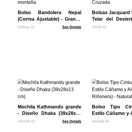
Bolso Bandolera Nepal
Bolsas Jacquard N
(Correa Ajustable) - Granito
Telar del Desier
de montaña
Cruzada
NSBag-16
See Details
NSJB-03
Mochila Kathmandu grande
Bolso Tipo Ci
- Diseño Dhaka (39x28x13
Estilo Cáñamo y 
cm)
Riñonera) - Natura
HempB-53
See Details
HempB-46