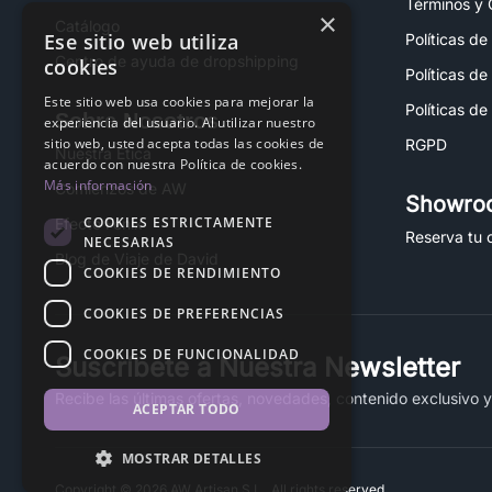
Términos y 
×
Catálogo
Ese sitio web utiliza
Políticas de
Centro de ayuda de dropshipping
cookies
Políticas de
Este sitio web usa cookies para mejorar la
Políticas de
Sobre Nosotros
experiencia del usuario. Al utilizar nuestro
sitio web, usted acepta todas las cookies de
RGPD
Nuestra Ética
acuerdo con nuestra Política de cookies.
Más información
Comienzos de AW
Showro
COOKIES ESTRICTAMENTE
Efecto Fénix
Reserva tu c
NECESARIAS
Blog de Viaje de David
COOKIES DE RENDIMIENTO
COOKIES DE PREFERENCIAS
COOKIES DE FUNCIONALIDAD
Suscríbete a Nuestra Newsletter
Recibe las últimas ofertas, novedades, contenido exclusivo 
ACEPTAR TODO
MOSTRAR DETALLES
Copyright © 2026 AW Artisan S.L., All rights reserved.