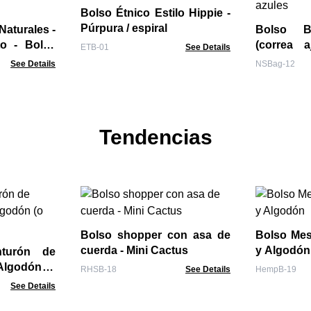
Bolso Étnico Estilo Hippie -
Púrpura / espiral
aturales -
Bolso B
to - Bolsa
(correa aju
ETB-01
See Details
azules
See Details
NSBag-12
Tendencias
Bolso shopper con asa de
Bolso Me
cuerda - Mini Cactus
y Algodón
nturón de
Algodón (o
RHSB-18
See Details
HempB-19
l
See Details