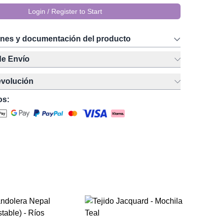
Login / Register to Start
ones y documentación del producto
de Envío
evolución
os:
Bol
Kil