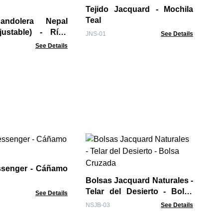
Tejido Jacquard - Mochila
KMB
Teal
andolera Nepal
stable) - Ríos
JNS-01
See Details
See Details
Bo
Ma
ssenger - Cáñamo
ANB
Bolsas Jacquard Naturales -
Telar del Desierto - Bolsa
See Details
Cruzada
NSJB-03
See Details