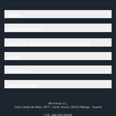
Ayuda
Sobre Nosotros
¿Por qué hacer dropshipping con AW?
Legal
Showroom
Descubre AW
AW Artisan S.L,
Calle Caleta de Vélez, 39 P.l. Santa Teresa, 29004 Málaga - España
CIF: B93657658