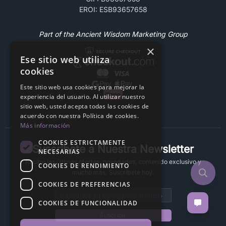
EROI: ESB93657658
Part of the Ancient Wisdom Marketing Group
×
Ese sitio web utiliza
cookies
Este sitio web usa cookies para mejorar la
experiencia del usuario. Al utilizar nuestro
sitio web, usted acepta todas las cookies de
acuerdo con nuestra Política de cookies.
Más información
COOKIES ESTRICTAMENTE
Suscríbete a Nuestra Newsletter
NECESARIAS
Recibe las últimas ofertas, novedades, contenido exclusivo y
COOKIES DE RENDIMIENTO
mucho más. Suscríbete hoy.
COOKIES DE PREFERENCIAS
Email address
COOKIES DE FUNCIONALIDAD
Suscribir