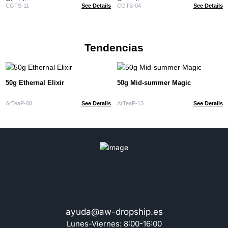
Obsidiana negra
Cornalina
CGTS-11
See Details
CGTS-04
See Details
Tendencias
50g Ethernal Elixir
50g Mid-summer Magic
ArTeaP-08
See Details
ArTeaP-13
See Details
ayuda@aw-dropship.es
Lunes-Viernes: 8:00-16:00