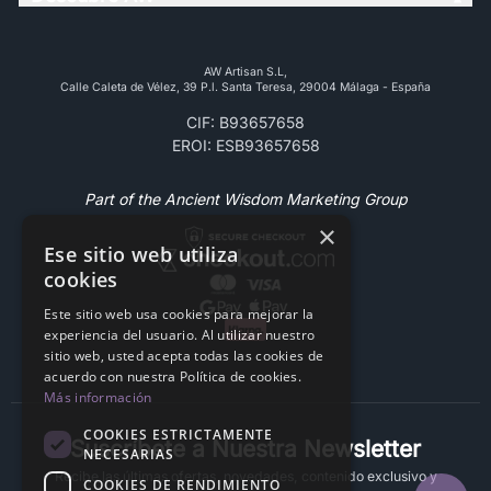
AW Artisan S.L,
Calle Caleta de Vélez, 39 P.l. Santa Teresa, 29004 Málaga - España
CIF: B93657658
EROI: ESB93657658
Part of the Ancient Wisdom Marketing Group
×
Ese sitio web utiliza
cookies
Este sitio web usa cookies para mejorar la
experiencia del usuario. Al utilizar nuestro
sitio web, usted acepta todas las cookies de
acuerdo con nuestra Política de cookies.
Más información
COOKIES ESTRICTAMENTE
Suscríbete a Nuestra Newsletter
NECESARIAS
Recibe las últimas ofertas, novedades, contenido exclusivo y
COOKIES DE RENDIMIENTO