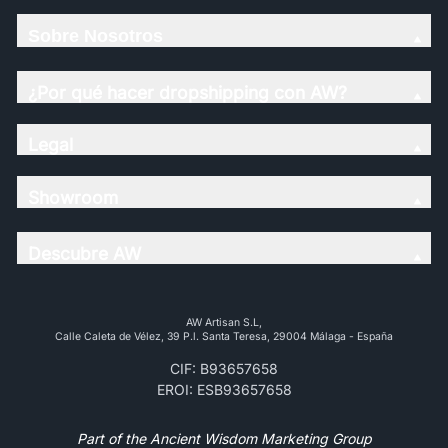
Sobre Nosotros
¿Por qué hacer dropshipping con AW?
Legal
Showroom
Descubre AW
AW Artisan S.L,
Calle Caleta de Vélez, 39 P.l. Santa Teresa, 29004 Málaga - España
CIF: B93657658
EROI: ESB93657658
Part of the Ancient Wisdom Marketing Group