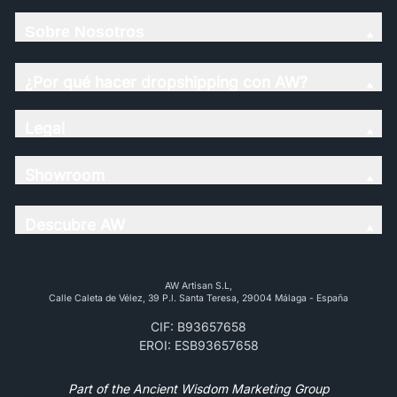
Sobre Nosotros
¿Por qué hacer dropshipping con AW?
Legal
Showroom
Descubre AW
AW Artisan S.L,
Calle Caleta de Vélez, 39 P.l. Santa Teresa, 29004 Málaga - España
CIF: B93657658
EROI: ESB93657658
Part of the Ancient Wisdom Marketing Group