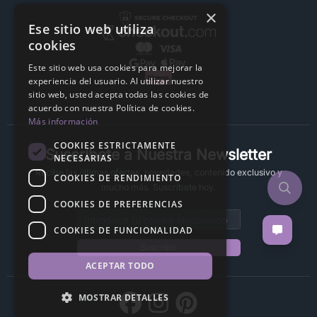
×
Ese sitio web utiliza
cookies
Este sitio web usa cookies para mejorar la
experiencia del usuario. Al utilizar nuestro
sitio web, usted acepta todas las cookies de
acuerdo con nuestra Política de cookies.
Más información
COOKIES ESTRICTAMENTE
Suscríbete a Nuestra Newsletter
NECESARIAS
Recibe las últimas ofertas, novedades, contenido exclusivo y
COOKIES DE RENDIMIENTO
mucho más. Suscríbete hoy.
COOKIES DE PREFERENCIAS
Email address
COOKIES DE FUNCIONALIDAD
Suscribir
ACEPTAR TODO
MOSTRAR DETALLES