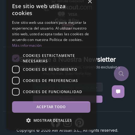
×
Ese sitio web utiliza
cookies
Este sitio web usa cookies para mejorar la
experiencia del usuario. Al utilizar nuestro
sitio web, usted acepta todas las cookies de
acuerdo con nuestra Política de cookies.
Más información
COOKIES ESTRICTAMENTE
Suscríbete a Nuestra Newsletter
NECESARIAS
Recibe las últimas ofertas, novedades, contenido exclusivo y
COOKIES DE RENDIMIENTO
mucho más. Suscríbete hoy.
COOKIES DE PREFERENCIAS
Email address
COOKIES DE FUNCIONALIDAD
Suscribir
ACEPTAR TODO
MOSTRAR DETALLES
Copyright © 2026 AW Artisan S.L., All rights reserved.