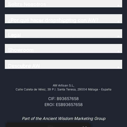
Sobre Nosotros
¿Por qué hacer dropshipping con AW?
Legal
Showroom
Descubre AW
AW Artisan S.L,
Calle Caleta de Vélez, 39 P.l. Santa Teresa, 29004 Málaga - España
CIF: B93657658
EROI: ESB93657658
Part of the Ancient Wisdom Marketing Group