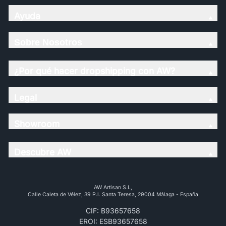
Ayuda
Sobre Nosotros
¿Por qué hacer dropshipping con AW?
Legal
Showroom
Descubre AW
AW Artisan S.L,
Calle Caleta de Vélez, 39 P.l. Santa Teresa, 29004 Málaga - España
CIF: B93657658
EROI: ESB93657658