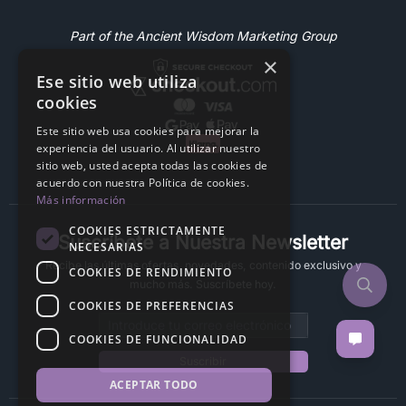
Part of the Ancient Wisdom Marketing Group
×
Ese sitio web utiliza
cookies
Este sitio web usa cookies para mejorar la
experiencia del usuario. Al utilizar nuestro
sitio web, usted acepta todas las cookies de
acuerdo con nuestra Política de cookies.
Más información
COOKIES ESTRICTAMENTE
Suscríbete a Nuestra Newsletter
NECESARIAS
Recibe las últimas ofertas, novedades, contenido exclusivo y
COOKIES DE RENDIMIENTO
mucho más. Suscríbete hoy.
COOKIES DE PREFERENCIAS
Email address
COOKIES DE FUNCIONALIDAD
Suscribir
ACEPTAR TODO