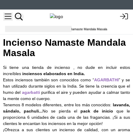
Varitas de incienso
Incienso Namaste Mandala Masala
Incienso Namaste Mandala
Masala
Si tiene una tienda de incienso , no dude en incluir estos
increíbles
inciensos elaborados en India.
Estos inciensos también son conocidos como “
AGARBATHI
” y se
han utilizado durante siglos en la India. Se tiene la creencia que el
humo del
agarbatti
purifica el aire y pueden ayudar a calmar tanto
la mente como el cuerpo.
Tenemos 8 modelos diferentes, entre los más conocidos:
lavanda,
sándalo, pachuli...
No se pierda el
pack de inicio
que le
proporciona 6 unidades de cada una de las fragancias. ¡Si a sus
clientes le encantan los inciensos en la mejor opción!
¡Ofrezca a sus clientes un incienso de calidad, con un aroma