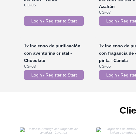
CGi-06
Azafrán
CGi-07
Login / Register to Start
Login / Register
1x
Incienso de purificación
1x
Incienso de pu
con aventurina cristal -
con fragancia de c
Chocolate
pirita - Canela
CGi-03
CGi-05
Login / Register to Start
Login / Register
Cli