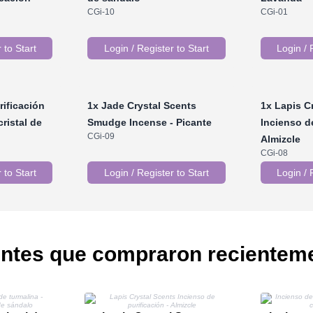
CGi-10
CGi-01
 to Start
Login / Register to Start
Login / 
rificación
1x
Jade Crystal Scents
1x
Lapis Cr
ristal de
Smudge Incense - Picante
Incienso de
CGi-09
Almizcle
CGi-08
 to Start
Login / Register to Start
Login / 
entes que compraron recientem