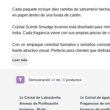
Cada paquete incluye diez ramitas de sahumerio hechas 
en papel dentro de una funda de cartón.
Crystal Scents Smudge Incense está diseñado para minori
India. Cada fragancia viene con sus propias piezas de cri
Con un empaque celestial llamativo y tamaños consiste
fuerte atractivo visual. Perfecto para clientes que disfru
Leer más
Demostración
10
de
10
productos
1x
Cristal de Labradorita
1x
Cristal de ágat
Aromas de Purificación
Fragancias de cri
Incienso - Ruda
Incienso de purifi