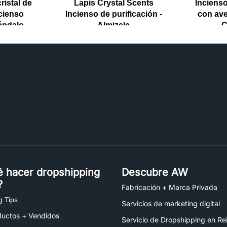
ristal de
Lapis Crystal Scents
Incienso
ncienso
Incienso de purificación -
con aven
ándalo
Almizcle
C
é hacer dropshipping
Descubre AW
?
Fabricación + Marca Privada
g Tips
Servicios de marketing digital
ductos + Vendidos
Servicio de Dropshipping en Re