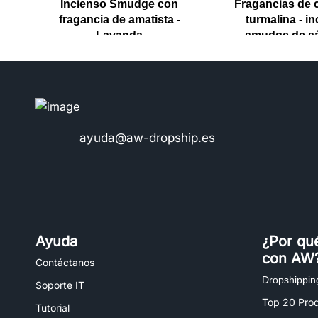
Incienso Smudge con
Fragancias de c
fragancia de amatista -
turmalina - i
Lavanda
smudge de s
ayuda@aw-dropship.es
Ayuda
¿Por qu
con AW
Contáctanos
Dropshippin
Soporte IT
Top 20 Pro
Tutorial