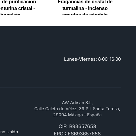
c
 de purificación
Fragancias de cristal de
turina cristal -
turmalina - incienso
hocolate
smudge de sándalo
Lunes-Viernes: 8:00-16:00
AW Artisan S.L,
Calle Caleta de Vélez, 39 P.l. Santa Teresa,
29004 Málaga - España
CIF: B93657658
ino Unido
EROI: ESB93657658