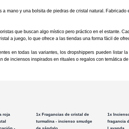
a mano y una bolsita de piedras de cristal natural. Fabricado
stas que buscan algo místico pero práctico en el estante. Cada
stal a juego, lo que ofrece a las tiendas una forma fácil de ofr
ntes en todas las variantes, los dropshippers pueden listar l
tan de inciensos inspirados en rituales o regalos con temática de 
a roja
1x
Fragancias de cristal de
1x
Inciens
stal
turmalina - incienso smudge
fragancia d
cación -
de sándalo
Lavanda