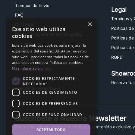
Tiempos de Envío
Legal
FAQ
Términos y 
×
Catálogo
Ese sitio web utiliza
Políticas de
Centro de ayuda de dropshipping
cookies
Políticas de
Este sitio web usa cookies para mejorar la
Políticas de
Sobre Nosotros
experiencia del usuario. Al utilizar nuestro
sitio web, usted acepta todas las cookies de
RGPD
Nuestra Ética
acuerdo con nuestra Política de cookies.
Más información
Comienzos de AW
Showro
COOKIES ESTRICTAMENTE
Efecto Fénix
Reserva tu c
NECESARIAS
Blog de Viaje de David
COOKIES DE RENDIMIENTO
COOKIES DE PREFERENCIAS
COOKIES DE FUNCIONALIDAD
Suscríbete a Nuestra Newsletter
Recibe las últimas ofertas, novedades, contenido exclusivo 
ACEPTAR TODO