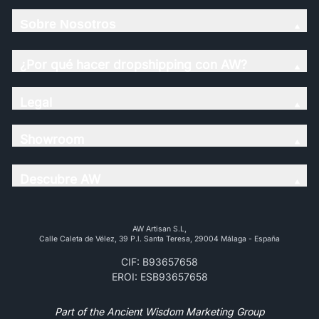
Sobre Nosotros
¿Por qué hacer dropshipping con AW?
Legal
Showroom
Descubre AW
AW Artisan S.L,
Calle Caleta de Vélez, 39 P.l. Santa Teresa, 29004 Málaga - España
CIF: B93657658
EROI: ESB93657658
Part of the Ancient Wisdom Marketing Group