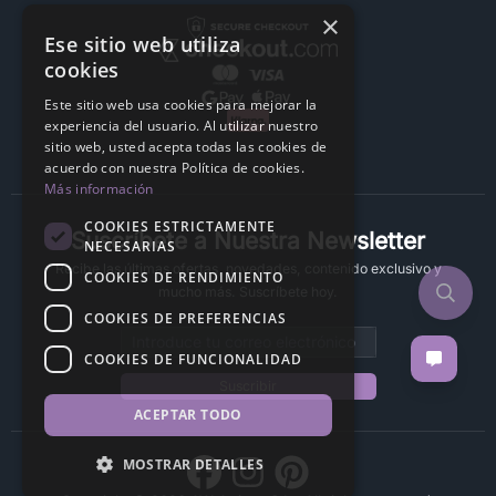
×
Ese sitio web utiliza
cookies
Este sitio web usa cookies para mejorar la
experiencia del usuario. Al utilizar nuestro
sitio web, usted acepta todas las cookies de
acuerdo con nuestra Política de cookies.
Más información
COOKIES ESTRICTAMENTE
Suscríbete a Nuestra Newsletter
NECESARIAS
Recibe las últimas ofertas, novedades, contenido exclusivo y
COOKIES DE RENDIMIENTO
mucho más. Suscríbete hoy.
COOKIES DE PREFERENCIAS
Email address
COOKIES DE FUNCIONALIDAD
Suscribir
ACEPTAR TODO
MOSTRAR DETALLES