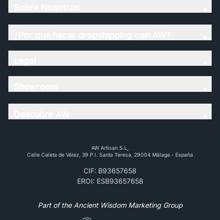
Sobre Nosotros
¿Por qué hacer dropshipping con AW?
Legal
Showroom
Descubre AW
AW Artisan S.L,
Calle Caleta de Vélez, 39 P.l. Santa Teresa, 29004 Málaga - España
CIF: B93657658
EROI: ESB93657658
Part of the Ancient Wisdom Marketing Group