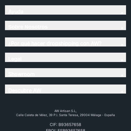
Ayuda
Sobre Nosotros
¿Por qué hacer dropshipping con AW?
Legal
Showroom
Descubre AW
AW Artisan S.L,
Calle Caleta de Vélez, 39 P.l. Santa Teresa, 29004 Málaga - España
CIF: B93657658
EROI: ESB93657658