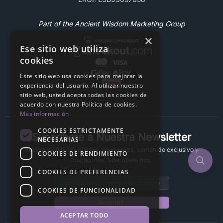
Part of the Ancient Wisdom Marketing Group
×
Ese sitio web utiliza
cookies
Este sitio web usa cookies para mejorar la
experiencia del usuario. Al utilizar nuestro
sitio web, usted acepta todas las cookies de
acuerdo con nuestra Política de cookies.
Más información
COOKIES ESTRICTAMENTE
Suscríbete a Nuestra Newsletter
NECESARIAS
Recibe las últimas ofertas, novedades, contenido exclusivo y
COOKIES DE RENDIMIENTO
mucho más. Suscríbete hoy.
COOKIES DE PREFERENCIAS
Email address
COOKIES DE FUNCIONALIDAD
Suscribir
ACEPTAR TODO