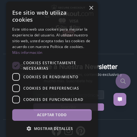
×
Ese sitio web utiliza
cookies
Este sitio web usa cookies para mejorar la
experiencia del usuario. Al utilizar nuestro
sitio web, usted acepta todas las cookies de
acuerdo con nuestra Política de cookies.
Más información
COOKIES ESTRICTAMENTE
Suscríbete a Nuestra Newsletter
NECESARIAS
Recibe las últimas ofertas, novedades, contenido exclusivo y
COOKIES DE RENDIMIENTO
mucho más. Suscríbete hoy.
COOKIES DE PREFERENCIAS
Email address
COOKIES DE FUNCIONALIDAD
Suscribir
ACEPTAR TODO
MOSTRAR DETALLES