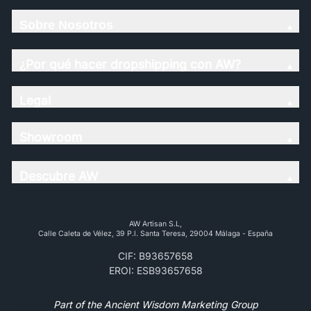
Sobre Nosotros
¿Por qué hacer dropshipping con AW?
Legal
Showroom
Descubre AW
AW Artisan S.L,
Calle Caleta de Vélez, 39 P.l. Santa Teresa, 29004 Málaga - España
CIF: B93657658
EROI: ESB93657658
Part of the Ancient Wisdom Marketing Group