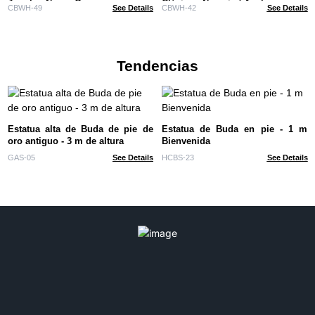
Jungla - Negro Oro
Clásico - Naranja / Azul
CBWH-49
See Details
CBWH-42
See Details
Tendencias
Estatua alta de Buda de pie de
Estatua de Buda en pie - 1 m
oro antiguo - 3 m de altura
Bienvenida
GAS-05
See Details
HCBS-23
See Details