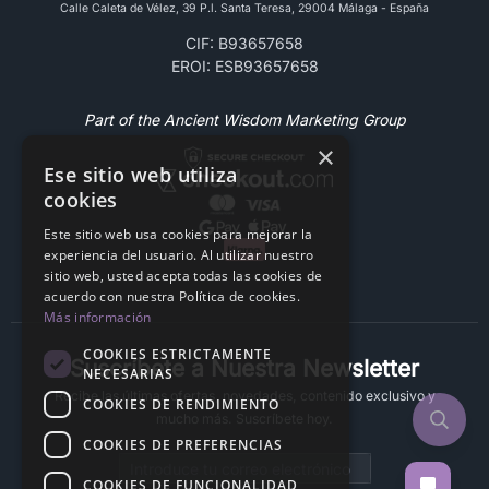
Calle Caleta de Vélez, 39 P.l. Santa Teresa, 29004 Málaga - España
CIF: B93657658
EROI: ESB93657658
Part of the Ancient Wisdom Marketing Group
×
Ese sitio web utiliza
cookies
Este sitio web usa cookies para mejorar la
experiencia del usuario. Al utilizar nuestro
sitio web, usted acepta todas las cookies de
acuerdo con nuestra Política de cookies.
Más información
COOKIES ESTRICTAMENTE
Suscríbete a Nuestra Newsletter
NECESARIAS
Recibe las últimas ofertas, novedades, contenido exclusivo y
COOKIES DE RENDIMIENTO
mucho más. Suscríbete hoy.
COOKIES DE PREFERENCIAS
Email address
COOKIES DE FUNCIONALIDAD