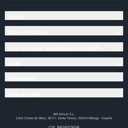
Ayuda
Sobre Nosotros
¿Por qué hacer dropshipping con AW?
Legal
Showroom
Descubre AW
AW Artisan S.L,
Calle Caleta de Vélez, 39 P.l. Santa Teresa, 29004 Málaga - España
CIF: B93657658