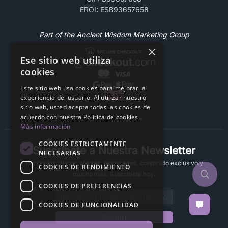
EROI: ESB93657658
Part of the Ancient Wisdom Marketing Group
×
Ese sitio web utiliza
cookies
Este sitio web usa cookies para mejorar la
experiencia del usuario. Al utilizar nuestro
sitio web, usted acepta todas las cookies de
acuerdo con nuestra Política de cookies.
Más información
COOKIES ESTRICTAMENTE
Suscríbete a Nuestra Newsletter
NECESARIAS
Recibe las últimas ofertas, novedades, contenido exclusivo y
COOKIES DE RENDIMIENTO
mucho más. Suscríbete hoy.
COOKIES DE PREFERENCIAS
Email address
COOKIES DE FUNCIONALIDAD
Suscribir