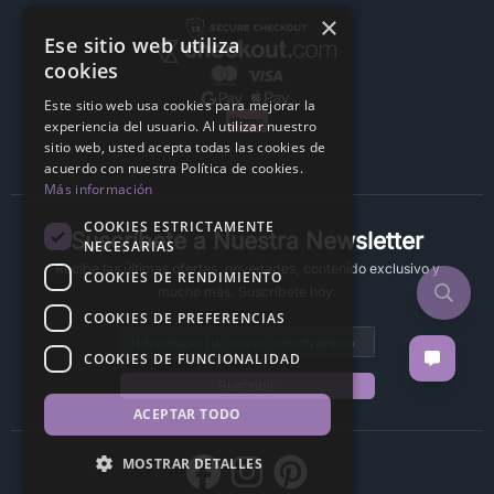
×
Ese sitio web utiliza
cookies
Este sitio web usa cookies para mejorar la
experiencia del usuario. Al utilizar nuestro
sitio web, usted acepta todas las cookies de
acuerdo con nuestra Política de cookies.
Más información
COOKIES ESTRICTAMENTE
Suscríbete a Nuestra Newsletter
NECESARIAS
Recibe las últimas ofertas, novedades, contenido exclusivo y
COOKIES DE RENDIMIENTO
mucho más. Suscríbete hoy.
COOKIES DE PREFERENCIAS
Email address
COOKIES DE FUNCIONALIDAD
Suscribir
ACEPTAR TODO
MOSTRAR DETALLES