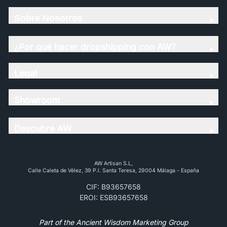
Sobre Nosotros
¿Por qué hacer dropshipping con AW?
Legal
Showroom
Descubre AW
AW Artisan S.L,
Calle Caleta de Vélez, 39 P.l. Santa Teresa, 29004 Málaga - España
CIF: B93657658
EROI: ESB93657658
Part of the Ancient Wisdom Marketing Group