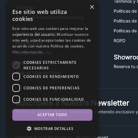
Términos y 
×
Catálogo
Ese sitio web utiliza
Políticas de
Centro de ayuda de dropshipping
cookies
Políticas de
Este sitio web usa cookies para mejorar la
Políticas de
Sobre Nosotros
experiencia del usuario. Al utilizar nuestro
sitio web, usted acepta todas las cookies de
RGPD
Nuestra Ética
acuerdo con nuestra Política de cookies.
Más información
Comienzos de AW
Showro
COOKIES ESTRICTAMENTE
Efecto Fénix
Reserva tu c
NECESARIAS
Blog de Viaje de David
COOKIES DE RENDIMIENTO
COOKIES DE PREFERENCIAS
COOKIES DE FUNCIONALIDAD
Suscríbete a Nuestra Newsletter
Recibe las últimas ofertas, novedades, contenido exclusivo 
ACEPTAR TODO
MOSTRAR DETALLES
Copyright © 2026 AW Artisan S.L., All rights reserved.