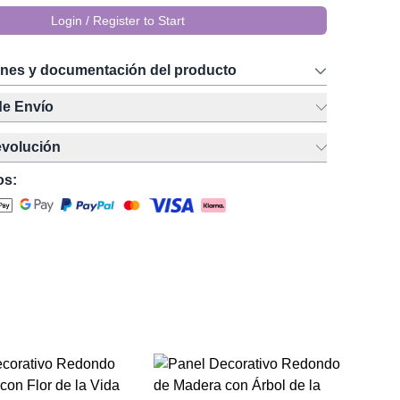
Login / Register to Start
ones y documentación del producto
de Envío
evolución
os:
Es
ta