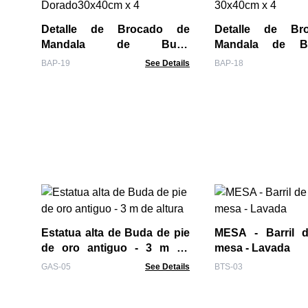
Detalle de Brocado de
Detalle de Br
Mandala de Buda
Mandala de B
Dorado30x40cm x 4
30x40cm x 4
BAP-19
See Details
BAP-18
Estatua alta de Buda de pie
MESA - Barril d
de oro antiguo - 3 m de
mesa - Lavada
altura
GAS-05
See Details
BTS-03