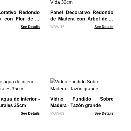
árb
MW
corativo Redondo
Panel Decorativo Redondo
a con Flor de la
de Madera con Árbol de la
Vida 30cm
See Details
WDW-16
See Details
Es
ta
árb
agua de interior -
Vidrio Fundido Sobre
MW
urales 35cm
Madera - Tazón grande
See Details
MGW-03
See Details