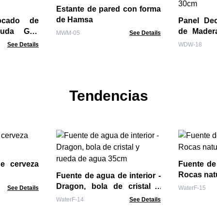
Estante de pared con forma
de Hamsa
ocado de
Panel De
uda Gris
de Mader
MWM-05
See Details
Vida 30cm
See Details
WDW-18
Tendencias
e cerveza
Fuente de 
Rocas nat
Fuente de agua de interior -
Dragon, bola de cristal y
See Details
WaterF-15
rueda de agua 35cm
WaterF-14
See Details