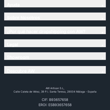
Ayuda
Sobre Nosotros
¿Por qué hacer dropshipping con AW?
Legal
Showroom
Descubre AW
AW Artisan S.L,
Calle Caleta de Vélez, 39 P.l. Santa Teresa, 29004 Málaga - España
CIF: B93657658
EROI: ESB93657658