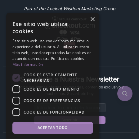
Part of the Ancient Wisdom Marketing Group
×
Ese sitio web utiliza
cookies
Este sitio web usa cookies para mejorar la
experiencia del usuario. Al utilizar nuestro
sitio web, usted acepta todas las cookies de
acuerdo con nuestra Política de cookies.
Más información
COOKIES ESTRICTAMENTE
Suscríbete a Nuestra Newsletter
NECESARIAS
Recibe las últimas ofertas, novedades, contenido exclusivo y
COOKIES DE RENDIMIENTO
mucho más. Suscríbete hoy.
COOKIES DE PREFERENCIAS
Email address
COOKIES DE FUNCIONALIDAD
Suscribir
ACEPTAR TODO