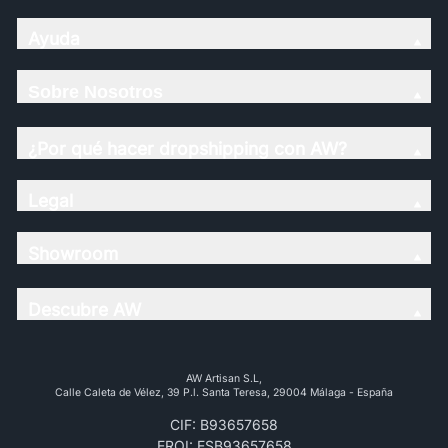
Ayuda
Sobre Nosotros
¿Por qué hacer dropshipping con AW?
Legal
Showroom
Descubre AW
AW Artisan S.L,
Calle Caleta de Vélez, 39 P.l. Santa Teresa, 29004 Málaga - España
CIF: B93657658
EROI: ESB93657658