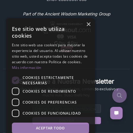
Part of the Ancient Wisdom Marketing Group
×
Ese sitio web utiliza
cookies
Este sitio web usa cookies para mejorar la
experiencia del usuario. Al utilizar nuestro
sitio web, usted acepta todas las cookies de
acuerdo con nuestra Política de cookies.
Más información
COOKIES ESTRICTAMENTE
Suscríbete a Nuestra Newsletter
NECESARIAS
Recibe las últimas ofertas, novedades, contenido exclusivo y
COOKIES DE RENDIMIENTO
mucho más. Suscríbete hoy.
COOKIES DE PREFERENCIAS
Email address
COOKIES DE FUNCIONALIDAD
Suscribir
ACEPTAR TODO