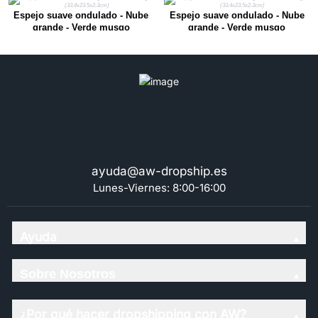
Espejo suave ondulado - Nube
Espejo suave ondulado - Nube
grande - Verde musgo
grande - Verde musgo
(33.4x23.5x2.3cm)
(33.4x23.5x2.3cm)
ayuda@aw-dropship.es
Lunes-Viernes: 8:00-16:00
Ayuda
Sobre Nosotros
¿Por qué hacer dropshipping con AW?