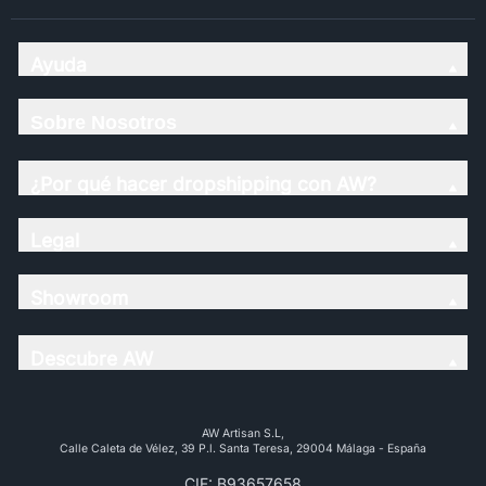
Ayuda
Sobre Nosotros
¿Por qué hacer dropshipping con AW?
Legal
Showroom
Descubre AW
AW Artisan S.L,
Calle Caleta de Vélez, 39 P.l. Santa Teresa, 29004 Málaga - España
CIF: B93657658