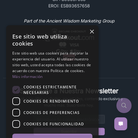
EROI: ESB93657658
Part of the Ancient Wisdom Marketing Group
×
Ese sitio web utiliza
cookies
Este sitio web usa cookies para mejorar la
experiencia del usuario. Al utilizar nuestro
sitio web, usted acepta todas las cookies de
acuerdo con nuestra Política de cookies.
Más información
COOKIES ESTRICTAMENTE
Suscríbete a Nuestra Newsletter
NECESARIAS
Recibe las últimas ofertas, novedades, contenido exclusivo y
COOKIES DE RENDIMIENTO
mucho más. Suscríbete hoy.
COOKIES DE PREFERENCIAS
Email address
COOKIES DE FUNCIONALIDAD
Suscribir