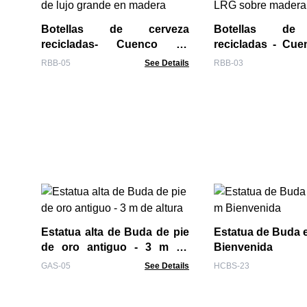
Botellas de cerveza
Botellas de
recicladas- Cuenco de
recicladas - Cu
dulces de lujo grande en
LRG sobre mader
RBB-05
See Details
RBB-03
madera
Estatua alta de Buda de pie
Estatua de Buda e
de oro antiguo - 3 m de
Bienvenida
altura
GAS-05
See Details
HCBS-23