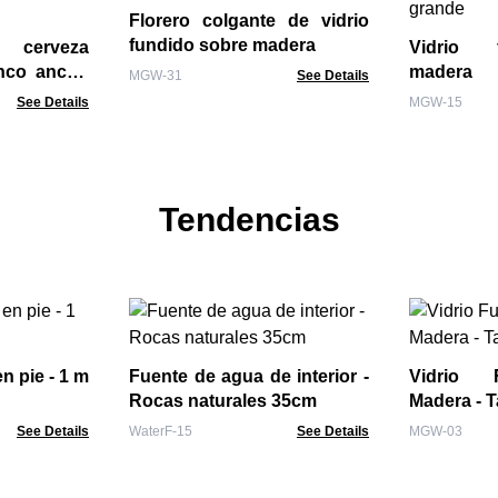
Florero colgante de vidrio
fundido sobre madera
 cerveza
Vidrio 
enco ancho
madera 
MGW-31
See Details
a
Cuenco g
See Details
MGW-15
Tendencias
n pie - 1 m
Fuente de agua de interior -
Vidrio 
Rocas naturales 35cm
Madera - 
See Details
WaterF-15
See Details
MGW-03