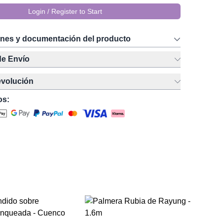
Login / Register to Start
ones y documentación del producto
de Envío
evolución
os:
Pa
2m