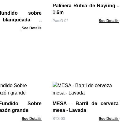
Palmera Rubia de Rayung -
Pam
1.6m
fundido sobre
blanqueada -
PamG-02
See Details
rande
See Details
Li
de
bor
Fundido Sobre
MESA - Barril de cerveza
LBN
Tazón grande
mesa - Lavada
See Details
BTS-03
See Details