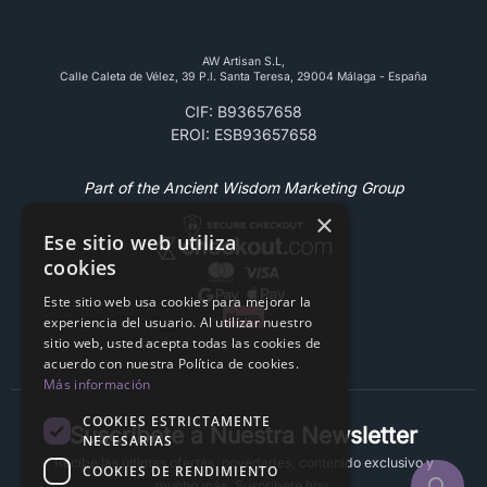
AW Artisan S.L,
Calle Caleta de Vélez, 39 P.l. Santa Teresa, 29004 Málaga - España
CIF: B93657658
EROI: ESB93657658
Part of the Ancient Wisdom Marketing Group
×
Ese sitio web utiliza
cookies
Este sitio web usa cookies para mejorar la
experiencia del usuario. Al utilizar nuestro
sitio web, usted acepta todas las cookies de
acuerdo con nuestra Política de cookies.
Más información
COOKIES ESTRICTAMENTE
Suscríbete a Nuestra Newsletter
NECESARIAS
Recibe las últimas ofertas, novedades, contenido exclusivo y
COOKIES DE RENDIMIENTO
mucho más. Suscríbete hoy.