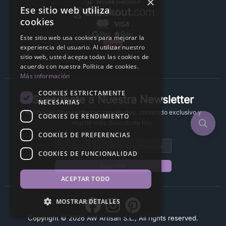
×
Ese sitio web utiliza
cookies
Este sitio web usa cookies para mejorar la
experiencia del usuario. Al utilizar nuestro
sitio web, usted acepta todas las cookies de
acuerdo con nuestra Política de cookies.
Más información
COOKIES ESTRICTAMENTE
Suscríbete a Nuestra Newsletter
NECESARIAS
Recibe las últimas ofertas, novedades, contenido exclusivo y
COOKIES DE RENDIMIENTO
mucho más. Suscríbete hoy.
COOKIES DE PREFERENCIAS
Email address
COOKIES DE FUNCIONALIDAD
Suscribir
ACEPTAR TODO
MOSTRAR DETALLES
Copyright © 2026 AW Artisan S.L., All rights reserved.