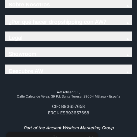
Sobre Nosotros
¿Por qué hacer dropshipping con AW?
Legal
Showroom
Descubre AW
AW Artisan S.L,
Calle Caleta de Vélez, 39 P.l. Santa Teresa, 29004 Málaga - España
CIF: B93657658
EROI: ESB93657658
Part of the Ancient Wisdom Marketing Group