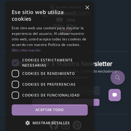
×
Ese sitio web utiliza
cookies
Este sitio web usa cookies para mejorar la
experiencia del usuario. Al utilizar nuestro
sitio web, usted acepta todas las cookies de
acuerdo con nuestra Política de cookies.
Más información
COOKIES ESTRICTAMENTE
Suscríbete a Nuestra Newsletter
NECESARIAS
Recibe las últimas ofertas, novedades, contenido exclusivo y
COOKIES DE RENDIMIENTO
mucho más. Suscríbete hoy.
COOKIES DE PREFERENCIAS
Email address
COOKIES DE FUNCIONALIDAD
Suscribir
ACEPTAR TODO
MOSTRAR DETALLES