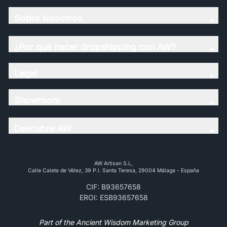
Sobre Nosotros
¿Por qué hacer dropshipping con AW?
Legal
Showroom
Descubre AW
AW Artisan S.L,
Calle Caleta de Vélez, 39 P.l. Santa Teresa, 29004 Málaga - España
CIF: B93657658
EROI: ESB93657658
Part of the Ancient Wisdom Marketing Group