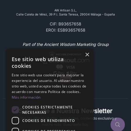
AW Artisan S.L,
Calle Caleta de Vélez, 39 P.l. Santa Teresa, 29004 Málaga - España
CIF: B93657658
EROI: ESB93657658
Part of the Ancient Wisdom Marketing Group
×
Ese sitio web utiliza
cookies
Este sitio web usa cookies para mejorar la
experiencia del usuario. Al utilizar nuestro
sitio web, usted acepta todas las cookies de
acuerdo con nuestra Política de cookies.
Más información
COOKIES ESTRICTAMENTE
Suscríbete a Nuestra Newsletter
NECESARIAS
Recibe las últimas ofertas, novedades, contenido exclusivo y
COOKIES DE RENDIMIENTO
mucho más. Suscríbete hoy.