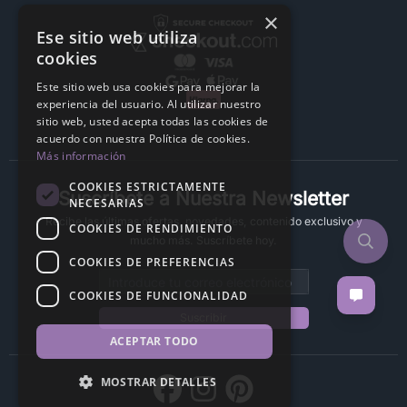
×
Ese sitio web utiliza
cookies
Este sitio web usa cookies para mejorar la
experiencia del usuario. Al utilizar nuestro
sitio web, usted acepta todas las cookies de
acuerdo con nuestra Política de cookies.
Más información
COOKIES ESTRICTAMENTE
Suscríbete a Nuestra Newsletter
NECESARIAS
Recibe las últimas ofertas, novedades, contenido exclusivo y
COOKIES DE RENDIMIENTO
mucho más. Suscríbete hoy.
COOKIES DE PREFERENCIAS
Email address
COOKIES DE FUNCIONALIDAD
Suscribir
ACEPTAR TODO
MOSTRAR DETALLES