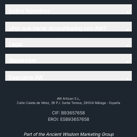
Sobre Nosotros
¿Por qué hacer dropshipping con AW?
Legal
Showroom
Descubre AW
AW Artisan S.L,
Calle Caleta de Vélez, 39 P.l. Santa Teresa, 29004 Málaga - España
CIF: B93657658
EROI: ESB93657658
Part of the Ancient Wisdom Marketing Group