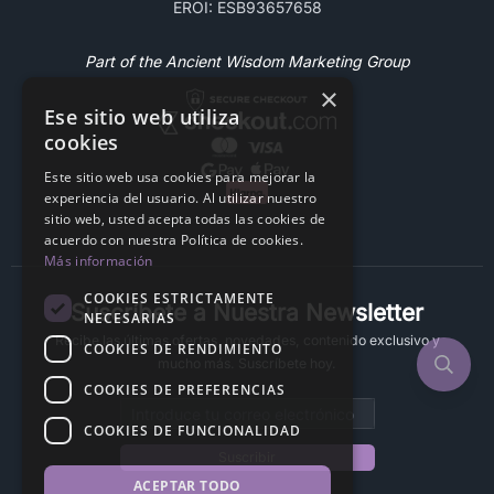
EROI: ESB93657658
Part of the Ancient Wisdom Marketing Group
×
Ese sitio web utiliza
cookies
Este sitio web usa cookies para mejorar la
experiencia del usuario. Al utilizar nuestro
sitio web, usted acepta todas las cookies de
acuerdo con nuestra Política de cookies.
Más información
COOKIES ESTRICTAMENTE
Suscríbete a Nuestra Newsletter
NECESARIAS
Recibe las últimas ofertas, novedades, contenido exclusivo y
COOKIES DE RENDIMIENTO
mucho más. Suscríbete hoy.
COOKIES DE PREFERENCIAS
Email address
COOKIES DE FUNCIONALIDAD
Suscribir
ACEPTAR TODO