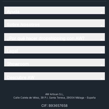
Ayuda
Sobre Nosotros
¿Por qué hacer dropshipping con AW?
Legal
Showroom
Descubre AW
AW Artisan S.L,
Calle Caleta de Vélez, 39 P.l. Santa Teresa, 29004 Málaga - España
CIF: B93657658