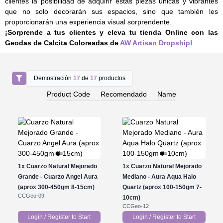
clientes la posibilidad de adquirir estas piezas únicas y vibrantes
que no solo decorarán sus espacios, sino que también les
proporcionarán una experiencia visual sorprendente.
¡Sorprende a tus clientes y eleva tu tienda Online con las
Geodas de Calcita Coloreadas de
AW Artisan Dropship!
Demostración
17
de
17
productos
Product Code
Recomendado
Name
1x
Cuarzo Natural Mejorado
1x
Cuarzo Natural Mejorado
Grande - Cuarzo Angel Aura
Mediano - Aura Aqua Halo
(aprox 300-450gm 8-15cm)
Quartz (aprox 100-150gm 7-
CCGeo-09
10cm)
CCGeo-12
Login / Register to Start
Login / Register to Start