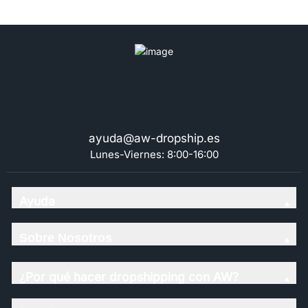
flecos - Carta Lunar y Solar
flecos - Gráfico de los chakras
ayuda@aw-dropship.es
Lunes-Viernes: 8:00-16:00
Ayuda
Sobre Nosotros
¿Por qué hacer dropshipping con AW?