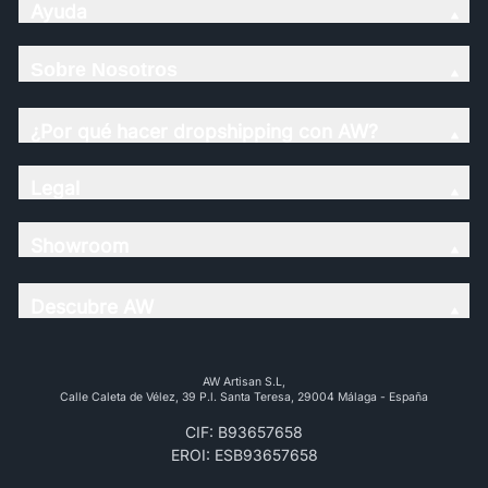
Ayuda
Sobre Nosotros
¿Por qué hacer dropshipping con AW?
Legal
Showroom
Descubre AW
AW Artisan S.L,
Calle Caleta de Vélez, 39 P.l. Santa Teresa, 29004 Málaga - España
CIF: B93657658
EROI: ESB93657658