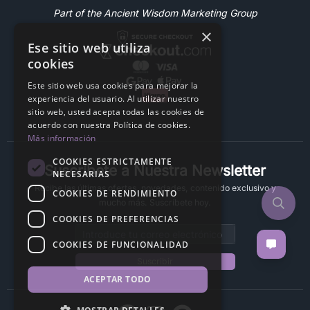
Part of the Ancient Wisdom Marketing Group
×
Ese sitio web utiliza
cookies
Este sitio web usa cookies para mejorar la
experiencia del usuario. Al utilizar nuestro
sitio web, usted acepta todas las cookies de
acuerdo con nuestra Política de cookies.
Más información
COOKIES ESTRICTAMENTE
Suscríbete a Nuestra Newsletter
NECESARIAS
Recibe las últimas ofertas, novedades, contenido exclusivo y
COOKIES DE RENDIMIENTO
mucho más. Suscríbete hoy.
COOKIES DE PREFERENCIAS
Email address
COOKIES DE FUNCIONALIDAD
Suscribir
ACEPTAR TODO