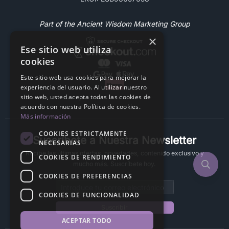
Part of the Ancient Wisdom Marketing Group
×
Ese sitio web utiliza
cookies
Este sitio web usa cookies para mejorar la
experiencia del usuario. Al utilizar nuestro
sitio web, usted acepta todas las cookies de
acuerdo con nuestra Política de cookies.
Más información
COOKIES ESTRICTAMENTE
Suscríbete a Nuestra Newsletter
NECESARIAS
Recibe las últimas ofertas, novedades, contenido exclusivo y
COOKIES DE RENDIMIENTO
mucho más. Suscríbete hoy.
COOKIES DE PREFERENCIAS
Email address
COOKIES DE FUNCIONALIDAD
Suscribir
ACEPTAR TODO