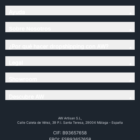
Ayuda
Sobre Nosotros
¿Por qué hacer dropshipping con AW?
Legal
Showroom
Descubre AW
AW Artisan S.L,
Calle Caleta de Vélez, 39 P.l. Santa Teresa, 29004 Málaga - España
CIF: B93657658
EROI: ESB93657658