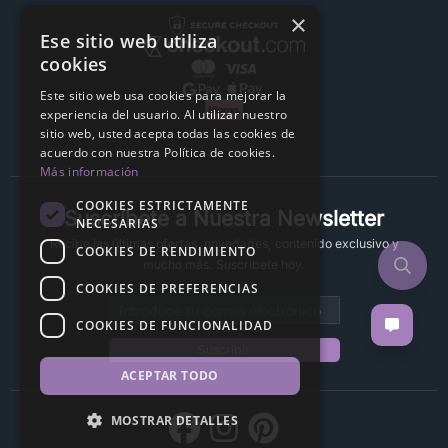
×
Ese sitio web utiliza
cookies
Este sitio web usa cookies para mejorar la
experiencia del usuario. Al utilizar nuestro
sitio web, usted acepta todas las cookies de
acuerdo con nuestra Política de cookies.
Más información
COOKIES ESTRICTAMENTE
Suscríbete a Nuestra Newsletter
NECESARIAS
Recibe las últimas ofertas, novedades, contenido exclusivo y
COOKIES DE RENDIMIENTO
mucho más. Suscríbete hoy.
COOKIES DE PREFERENCIAS
Email address
COOKIES DE FUNCIONALIDAD
Suscribir
ACEPTAR TODO
MOSTRAR DETALLES