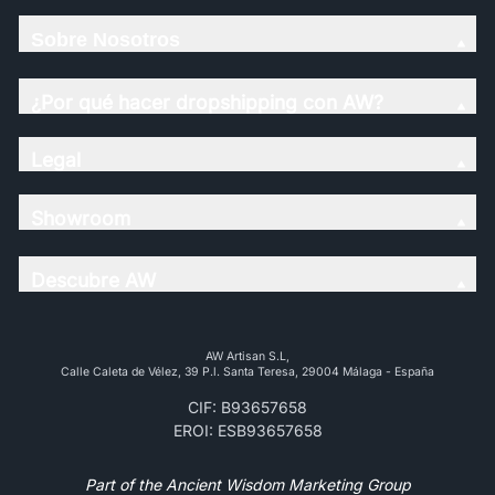
Sobre Nosotros
¿Por qué hacer dropshipping con AW?
Legal
Showroom
Descubre AW
AW Artisan S.L,
Calle Caleta de Vélez, 39 P.l. Santa Teresa, 29004 Málaga - España
CIF: B93657658
EROI: ESB93657658
Part of the Ancient Wisdom Marketing Group