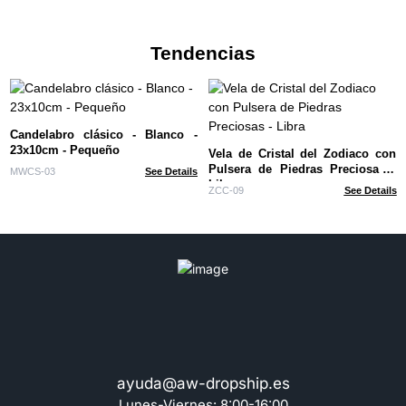
Tendencias
Candelabro clásico - Blanco -
23x10cm - Pequeño
Vela de Cristal del Zodiaco con
Pulsera de Piedras Preciosas -
MWCS-03
See Details
Libra
ZCC-09
See Details
ayuda@aw-dropship.es
Lunes-Viernes: 8:00-16:00