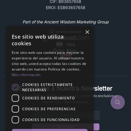
CIF: B93657658
EROI: ESB93657658
Part of the Ancient Wisdom Marketing Group
×
Ese sitio web utiliza
cookies
Este sitio web usa cookies para mejorar la
experiencia del usuario. Al utilizar nuestro
sitio web, usted acepta todas las cookies de
acuerdo con nuestra Política de cookies.
Más información
COOKIES ESTRICTAMENTE
Suscríbete a Nuestra Newsletter
NECESARIAS
Recibe las últimas ofertas, novedades, contenido exclusivo y
COOKIES DE RENDIMIENTO
mucho más. Suscríbete hoy.
COOKIES DE PREFERENCIAS
Email address
COOKIES DE FUNCIONALIDAD
Suscribir