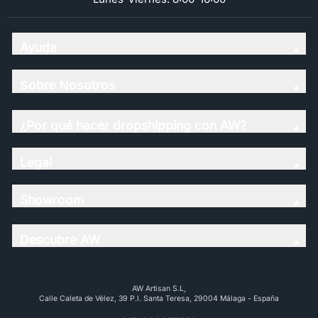
Ayuda
Sobre Nosotros
¿Por qué hacer dropshipping con AW?
Legal
Showroom
Descubre AW
AW Artisan S.L,
Calle Caleta de Vélez, 39 P.l. Santa Teresa, 29004 Málaga - España