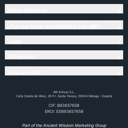
Sobre Nosotros
¿Por qué hacer dropshipping con AW?
Legal
Showroom
Descubre AW
AW Artisan S.L,
Calle Caleta de Vélez, 39 P.l. Santa Teresa, 29004 Málaga - España
CIF: B93657658
EROI: ESB93657658
Part of the Ancient Wisdom Marketing Group