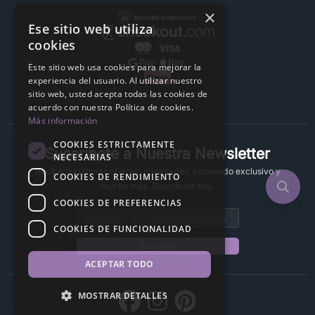
×
Ese sitio web utiliza
cookies
Este sitio web usa cookies para mejorar la
experiencia del usuario. Al utilizar nuestro
sitio web, usted acepta todas las cookies de
acuerdo con nuestra Política de cookies.
Más información
COOKIES ESTRICTAMENTE
Suscríbete a Nuestra Newsletter
NECESARIAS
Recibe las últimas ofertas, novedades, contenido exclusivo y
COOKIES DE RENDIMIENTO
mucho más. Suscríbete hoy.
COOKIES DE PREFERENCIAS
Email address
COOKIES DE FUNCIONALIDAD
Suscribir
ACEPTAR TODO
MOSTRAR DETALLES