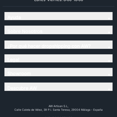
Ayuda
Sobre Nosotros
¿Por qué hacer dropshipping con AW?
Legal
Showroom
Descubre AW
AW Artisan S.L,
Calle Caleta de Vélez, 39 P.l. Santa Teresa, 29004 Málaga - España