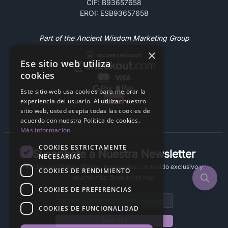
CIF: B93657658
EROI: ESB93657658
Part of the Ancient Wisdom Marketing Group
×
Ese sitio web utiliza
cookies
Este sitio web usa cookies para mejorar la
experiencia del usuario. Al utilizar nuestro
sitio web, usted acepta todas las cookies de
acuerdo con nuestra Política de cookies.
Más información
COOKIES ESTRICTAMENTE
Suscríbete a Nuestra Newsletter
NECESARIAS
Recibe las últimas ofertas, novedades, contenido exclusivo y
COOKIES DE RENDIMIENTO
mucho más. Suscríbete hoy.
COOKIES DE PREFERENCIAS
Email address
COOKIES DE FUNCIONALIDAD
Suscribir