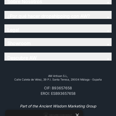
Sobre Nosotros
¿Por qué hacer dropshipping con AW?
Legal
Showroom
Descubre AW
AW Artisan S.L,
Calle Caleta de Vélez, 39 P.l. Santa Teresa, 29004 Málaga - España
CIF: B93657658
EROI: ESB93657658
Part of the Ancient Wisdom Marketing Group
×