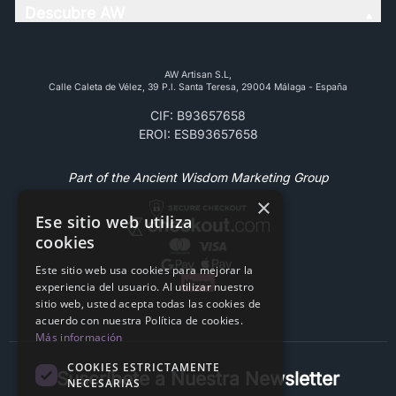
Descubre AW
AW Artisan S.L,
Calle Caleta de Vélez, 39 P.l. Santa Teresa, 29004 Málaga - España
CIF: B93657658
EROI: ESB93657658
Part of the Ancient Wisdom Marketing Group
×
Ese sitio web utiliza
cookies
Este sitio web usa cookies para mejorar la
experiencia del usuario. Al utilizar nuestro
sitio web, usted acepta todas las cookies de
acuerdo con nuestra Política de cookies.
Más información
COOKIES ESTRICTAMENTE
Suscríbete a Nuestra Newsletter
NECESARIAS