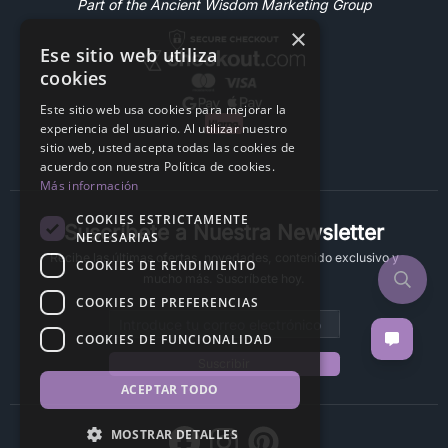
Part of the Ancient Wisdom Marketing Group
×
Ese sitio web utiliza
cookies
Este sitio web usa cookies para mejorar la
experiencia del usuario. Al utilizar nuestro
sitio web, usted acepta todas las cookies de
acuerdo con nuestra Política de cookies.
Más información
COOKIES ESTRICTAMENTE
Suscríbete a Nuestra Newsletter
NECESARIAS
Recibe las últimas ofertas, novedades, contenido exclusivo y
COOKIES DE RENDIMIENTO
mucho más. Suscríbete hoy.
COOKIES DE PREFERENCIAS
Email address
COOKIES DE FUNCIONALIDAD
Suscribir
ACEPTAR TODO
MOSTRAR DETALLES