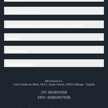
Sobre Nosotros
¿Por qué hacer dropshipping con AW?
Legal
Showroom
Descubre AW
AW Artisan S.L,
Calle Caleta de Vélez, 39 P.l. Santa Teresa, 29004 Málaga - España
CIF: B93657658
EROI: ESB93657658