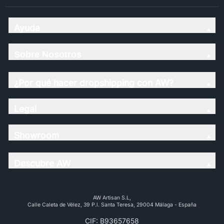
Ayuda
Sobre Nosotros
¿Por qué hacer dropshipping con AW?
Legal
Showroom
Descubre AW
AW Artisan S.L,
Calle Caleta de Vélez, 39 P.l. Santa Teresa, 29004 Málaga - España
CIF: B93657658