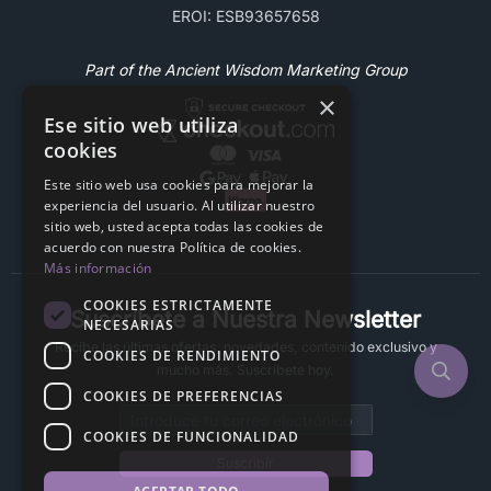
EROI: ESB93657658
Part of the Ancient Wisdom Marketing Group
×
Ese sitio web utiliza
cookies
Este sitio web usa cookies para mejorar la
experiencia del usuario. Al utilizar nuestro
sitio web, usted acepta todas las cookies de
acuerdo con nuestra Política de cookies.
Más información
COOKIES ESTRICTAMENTE
Suscríbete a Nuestra Newsletter
NECESARIAS
Recibe las últimas ofertas, novedades, contenido exclusivo y
COOKIES DE RENDIMIENTO
mucho más. Suscríbete hoy.
COOKIES DE PREFERENCIAS
Email address
COOKIES DE FUNCIONALIDAD
Suscribir