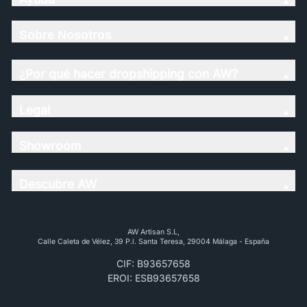
Sobre Nosotros
¿Por qué hacer dropshipping con AW?
Legal
Showroom
Descubre AW
AW Artisan S.L,
Calle Caleta de Vélez, 39 P.l. Santa Teresa, 29004 Málaga - España
CIF: B93657658
EROI: ESB93657658