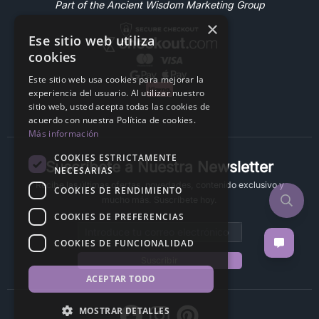
Part of the Ancient Wisdom Marketing Group
×
Ese sitio web utiliza
cookies
Este sitio web usa cookies para mejorar la
experiencia del usuario. Al utilizar nuestro
sitio web, usted acepta todas las cookies de
acuerdo con nuestra Política de cookies.
Más información
COOKIES ESTRICTAMENTE
Suscríbete a Nuestra Newsletter
NECESARIAS
Recibe las últimas ofertas, novedades, contenido exclusivo y
COOKIES DE RENDIMIENTO
mucho más. Suscríbete hoy.
COOKIES DE PREFERENCIAS
Email address
COOKIES DE FUNCIONALIDAD
Suscribir
ACEPTAR TODO
MOSTRAR DETALLES