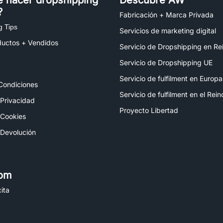
é hacer dropshipping
Descubre AW
?
Fabricación + Marca Privada
g Tips
Servicios de marketing digital
ductos + Vendidos
Servicio de Dropshipping en Re
Servicio de Dropshipping UE
Servicio de fulfilment en Europa
Condiciones
Servicio de fulfilment en el Rei
 Privacidad
Proyecto Libertad
 Cookies
 Devolución
om
ita