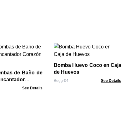
Bo
Ca
Bomba Huevo Coco en Caja
Beg
de Huevos
ombas de Baño de
ncantador
Begg-04
See Details
ielo
See Details