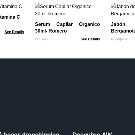
itamina C
Serum Capilar Organico
Jabón 
30ml- Romero
Bergamota
See Details
OHS-03
See Details
KSoap-04