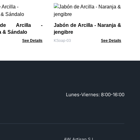
Ba
de Arcilla -
Jabón de Arcilla - Naranja &
ArtS
 & Sándalo
jengibre
See Details
KSoap-03
See Details
Lunes-Viernes: 8:00-16:00
AW Artisan S.L,