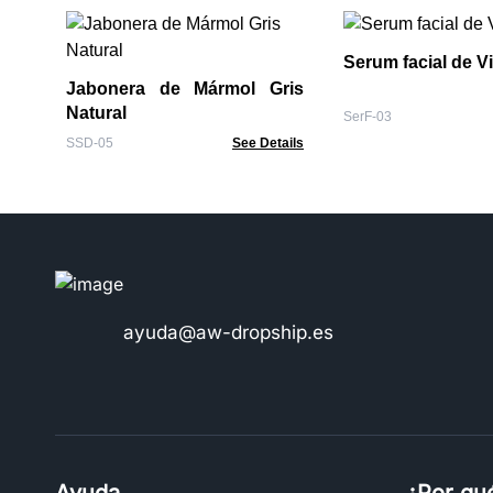
Serum facial de V
Jabonera de Mármol Gris
Natural
SerF-03
SSD-05
See Details
ayuda@aw-dropship.es