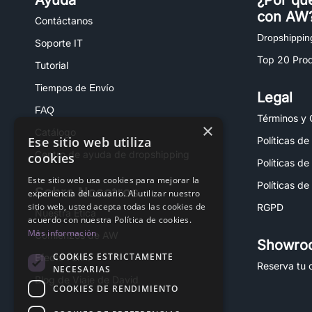
Ayuda
¿Por qu
con AW
Contáctanos
Dropshippin
Soporte IT
Top 20 Pro
Tutorial
Tiempos de Envío
Legal
FAQ
Términos y 
×
Catálogo
Ese sitio web utiliza
Políticas de
Centro de ayuda de dropshipping
cookies
Políticas de
Este sitio web usa cookies para mejorar la
Políticas de
Sobre Nosotros
experiencia del usuario. Al utilizar nuestro
sitio web, usted acepta todas las cookies de
RGPD
Nuestra Ética
acuerdo con nuestra Política de cookies.
Más información
Comienzos de AW
Showro
COOKIES ESTRICTAMENTE
Efecto Fénix
Reserva tu c
NECESARIAS
Blog de Viaje de David
COOKIES DE RENDIMIENTO