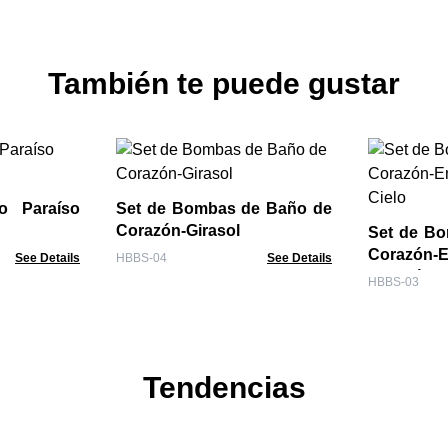
También te puede gustar
 Paraíso
Set de Bombas de Baño de
Corazón-Girasol
Set de B
Corazón-E
See Details
HBBS-04
See Details
Corazón C
HBBS-03
Tendencias