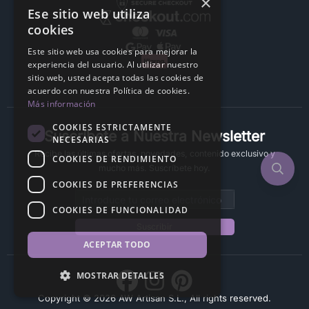
×
Ese sitio web utiliza
cookies
Este sitio web usa cookies para mejorar la
experiencia del usuario. Al utilizar nuestro
sitio web, usted acepta todas las cookies de
acuerdo con nuestra Política de cookies.
Más información
COOKIES ESTRICTAMENTE
Suscríbete a Nuestra Newsletter
NECESARIAS
Recibe las últimas ofertas, novedades, contenido exclusivo y
COOKIES DE RENDIMIENTO
mucho más. Suscríbete hoy.
COOKIES DE PREFERENCIAS
Email address
COOKIES DE FUNCIONALIDAD
Suscribir
ACEPTAR TODO
MOSTRAR DETALLES
Copyright © 2026 AW Artisan S.L., All rights reserved.