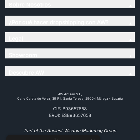
Sobre Nosotros
¿Por qué hacer dropshipping con AW?
Legal
Showroom
Descubre AW
AW Artisan S.L,
Calle Caleta de Vélez, 39 P.l. Santa Teresa, 29004 Málaga - España
CIF: B93657658
EROI: ESB93657658
Part of the Ancient Wisdom Marketing Group